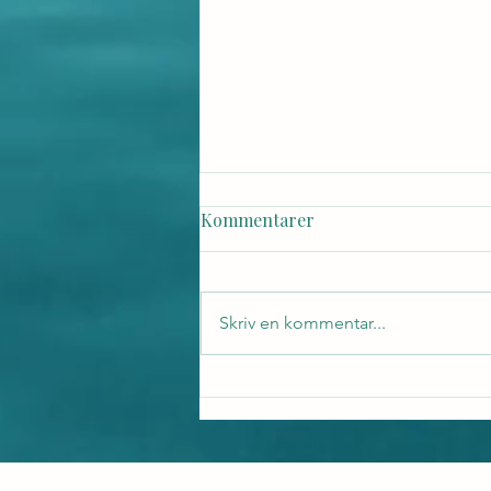
Kommentarer
Skriv en kommentar...
Räcker det med en
chakrabalansering?