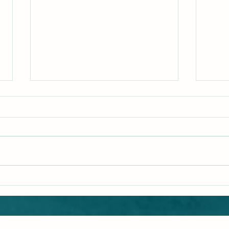
Vad 
Hur känns det under en
behandling och hur mår man
efteråt?