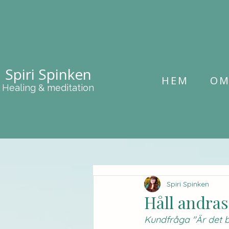
Spiri Spinken
HEM
O
Healing & meditation
Spiri Spinken
Håll andras
Kundfråga "Är det b