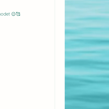
modet 😉🥰