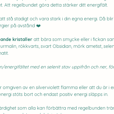
 Att regelbundet göra detta stärker ditt energifält. 
att stå stadigt och vara stark i din egna energi. Då blir 
rgier på avstånd ❤️
nde kristaller
 att bära som smycke eller i fickan sam
urmalin, rökkvarts, svart Obsidian, mörk ametist, seleni
atit.
/energifältet med en selenit stav uppifrån och ner, för
är omgiven av en silverviolett flamma eller att du är i 
energi stöts bort och endast positiv energi släpps in.
 färdighet som alla kan förbättra med regelbunden trän