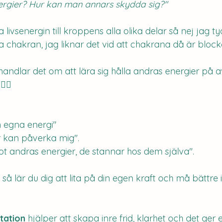
ergier? Hur kan man annars skydda sig?" 
livsenergin till kroppens alla olika delar så nej jag tyc
 chakran, jag liknar det vid att chakrana då är block
handlar det om att lära sig hålla andras energier på a
🏻
. 
n egna energi"
r kan påverka mig".
mot andras energier, de stannar hos dem själva".
så lär du dig att lita på din egen kraft och må bättre 
tation
 hjälper att skapa inre frid, klarhet och det ger