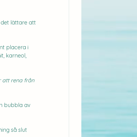
det lättare att 
t placera i 
t, karneol, 
 att rena från 
en bubbla av 
ing så slut 