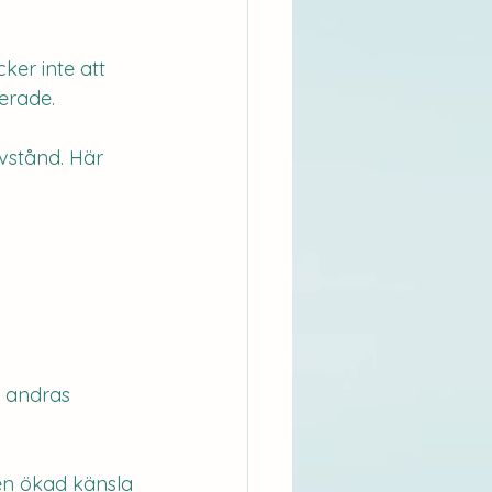
ker inte att 
erade. 
vstånd. Här 
i andras 
 en ökad känsla 