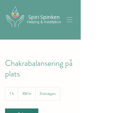
Spiri Spinken
Healing & meditation
Chakrabalansering på
plats
300
svenska
1 h
1
300 kr
Zinkvägen
kronor