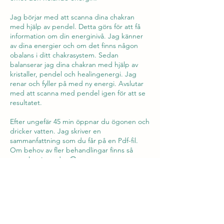
Jag börjar med att scanna dina chakran
med hjälp av pendel. Detta görs för att få
information om din energinivå. Jag känner
av dina energier och om det finns någon
obalans i ditt chakrasystem. Sedan
balanserar jag dina chakran med hjälp av
kristaller, pendel och healingenergi. Jag
renar och fyller på med ny energi. Avslutar
med att scanna med pendel igen för att se
resultatet.
Efter ungefär 45 min öppnar du ögonen och
dricker vatten. Jag skriver en
sammanfattning som du får på en Pdf-fil.
Om behov av fler behandlingar finns så
samtalar vi om det 😊
Och om du önskar så skriver jag också ihop
lite tips på hur du på egen hand kan jobba
med dina chakran för att behålla balansen
😊