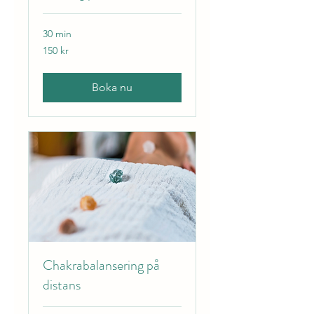
30 min
150
150 kr
svenska
kronor
Boka nu
Chakrabalansering på
distans