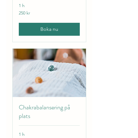
1 h
250
250 kr
svenska
kronor
Boka nu
Chakrabalansering på
plats
1 h