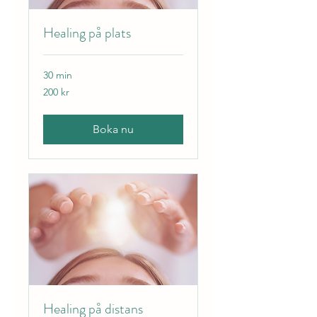
Healing på plats
30 min
200
200 kr
svenska
kronor
Boka nu
Healing på distans