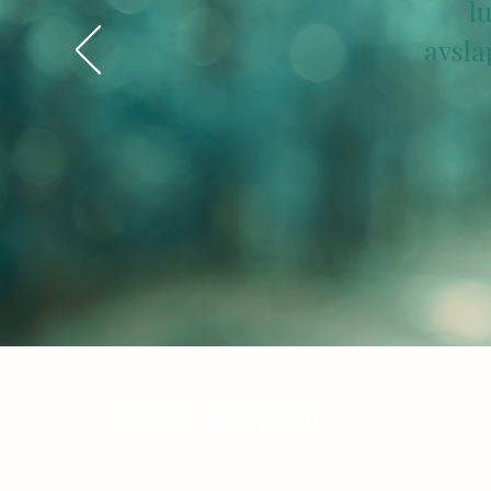
l
avsla
Spiri Spinken
Anneli Eriksson Sjöblom