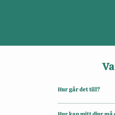
Va
Hur går det till?
Vi startar med en kort kon
på ditt djur, dess namn oc
Hur kan mitt djur må 