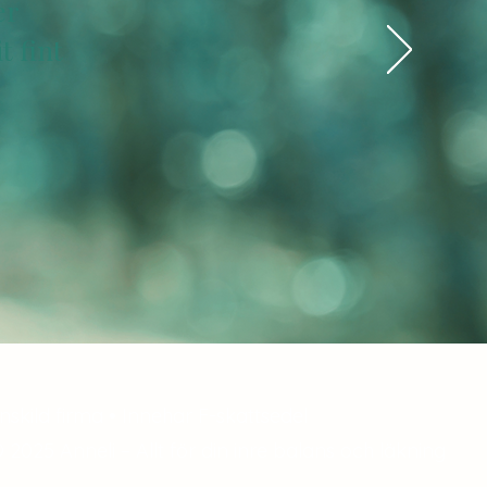
er
t fint
nskild firma • Innehar F-skattsedel
 2025 Anneli – Allt för din inre balans och läkning