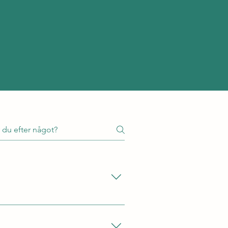
healingen skickar du ett foto
öd för. Healingen sänds på