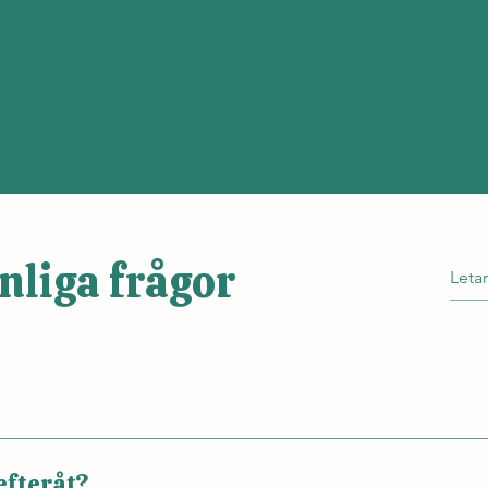
nliga frågor
takt som sker via telefon, Messenger eller mejl. Inför 
h berättar kort om det är något särskilt du önskar st
efteråt?