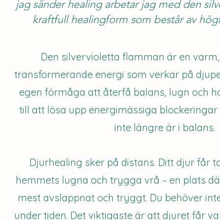
jag sänder healing arbetar jag med den silv
kraftfull healingform som består av högf
Den silvervioletta flamman är en varm,
transformerande energi som verkar på djupet
egen förmåga att återfå balans, lugn och h
till att lösa upp energimässiga blockeringar
inte längre är i balans.
Djurhealing sker på distans. Ditt djur får 
hemmets lugna och trygga vrå – en plats dä
mest avslappnat och tryggt. Du behöver inte
under tiden. Det viktigaste är att djuret får va