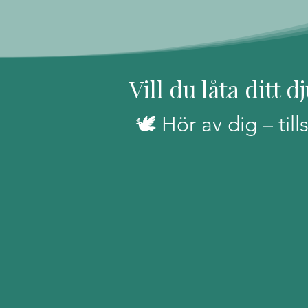
Vill du låta ditt
🕊️ Hör av dig – ti