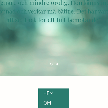
ugnare och mindre orolig. Hon känns m
ppnad och verkar må bättre. Det har vari
att se! Tack för ett fint bemötande”
E
HEM
©
OM