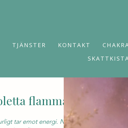
M
TJÄNSTER
KONTAKT
CHAKR
SKATTKIST
oletta flamman
urligt tar emot energi. När