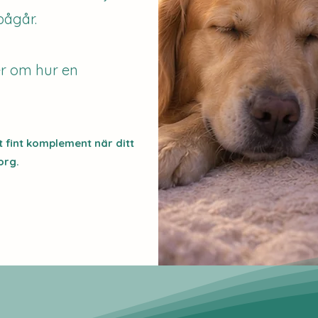
pågår.
er om hur en
t fint komplement när ditt
org.