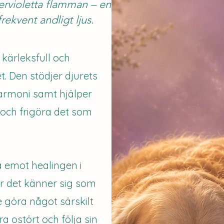
ervioletta flamman – en
rekvent andligt ljus.
 kärleksfull och
. Den stödjer djurets
armoni samt hjälper
 och frigöra det som
ta emot healingen i
r det känner sig som
 göra något särskilt
ra ostört och följa sin