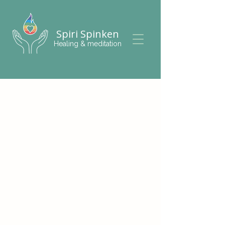
Spiri Spinken
Healing & meditation
Enskild firma • Innehar F-skattsedel
© 2025 Anneli – Allt för din inre balans och
läkning