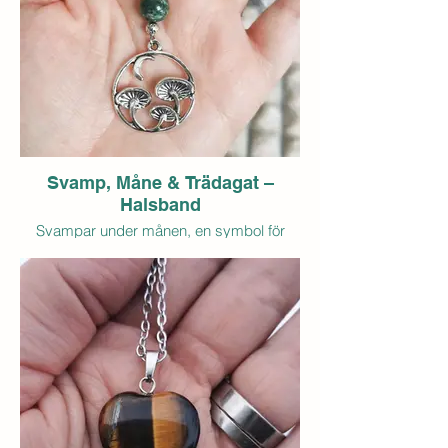
- Hänge med trollslända i zinklegering, ca
2 cm.
- Krokar i silver 925
- Pris: 45 kr (exkl. frakt)
- Antal i lager: 1 par
Svamp, Måne & Trädagat –
Halsband
Svampar under månen, en symbol för
naturens magi och det som växer i det
tysta.
Tillsammans med trädagat, stenen som
förknippas med tillväxt, balans och
förbindelse med naturen, bär detta
halsband en mjuk och jordande energi.
Ett smycke för dig som vill känna dig
rotad, i harmoni med naturen och trygg
genom livets skiften.