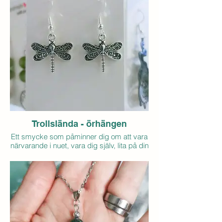
Ett smycke som påminner om att växa i
din egen takt, vara rotad i dig själv och lita
på det som utvecklas med tiden.
Detaljer:
- Hänge: silverfärgad metall.
- Kristall: trädagat
- Justerbart snöre i polyester med
dubbelknut
- Pris: 60 (exkl. frakt)
- Antal i lager: 0
Trollslända - örhängen
Ett smycke som påminner dig om att vara
närvarande i nuet, vara dig själv, lita på din
intuition när nya möjligheter kommer till
dig. Trollsländan inspirerar det som
behövs i livet för att uppnå sin fulla
potential och bär med sig glädje, styrka
och hopp genom livets förvandling och
magi.
Detaljer: