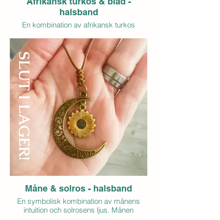
Afrikansk turkos & blad -
halsband
En kombination av afrikansk turkos
(jaspis) och bladets symbolik. Afrikansk
turkos förknippas ofta med utveckling,
förändring och att våga följa sin egen väg.
SLUT I LAGER!
Bladet symboliserar naturens cykler,
växande och förnyelse.
Tillsammans blir det ett smycke som
påminner om att livet ständigt förändras
och att varje steg på vägen bidrar till vår
utveckling.
Detaljer:
Afrikansk turkos (jaspis)
Blad i antiksilverfärgad metall
Kedja i rostfritt stål, ca 45 + 5 cm
Pris: 60 kr (exkl. frakt)
Antal i lager: 1
Måne & solros - halsband
En symbolisk kombination av månens
intuition och solrosens ljus. Månen
förknippas med nystart, tillväxt och inre