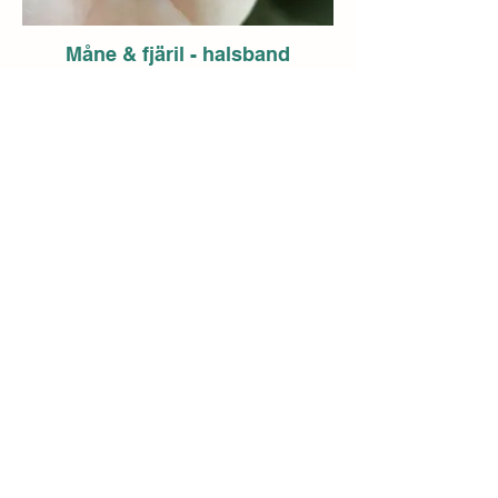
Måne & fjäril - halsband
Fjärilen och månen i en symbolik för
förändring, nya möjligheter och personlig
utveckling.
Fjärilen står för transformation, återfödelse
och frihet, medan månen bär energi för
nystart, tillväxt och intuition.
Tillsammans blir de en påminnelse om att
våga följa ditt eget spår, växa med livets
cykler och lyssna till din inre röst när nya
kapitel väntar.
Detaljer:
- Kedja i rostfritt stål, ca 45 + 5 cm
- Hänge i zinklegering: måne + fjäril.
- Månen är ca 4 cm.
- Pris: 55 kr (exkl. frakt)
- Antal i lager: 4
Eldkvarts – Hjärtan fyllda av ljus