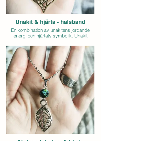
Unakit & hjärta - halsband
En kombination av unakitens jordande
energi och hjärtats symbolik. Unakit
förknippas ofta med balans, känslomässig
läkning och att förena hjärtat med det som
känns sant. Hjärtat symboliserar kärlek,
omtanke och kontakt med det som
betyder mest.
Tillsammans blir det ett smycke som
påminner om att lyssna till hjärtat och låta
kärlek och balans få ta plats i vardagen.
Detaljer:
Unakitpärla
Hjärta i bronsfärgad metall
Justerbart snöre i polyester med
dubbelknut
Pris: 60 kr (exkl. frakt)
Antal i lager: 1