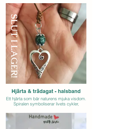
vägledning, medan solrosen står för
glädje, hopp och att vända sig mot ljuset.
SLUT I LAGER!
Tillsammans blir det ett smycke som
påminner om att följa både din inre
kompass och det ljus som leder dig
framåt.
Detaljer:
- Måne: bronsfärgad metall
- Solros: Metallegering
- Justerbart snöre i polyester med
dubbelknut
- Pris: 55 kr (exkl. frakt)
- Antal i lager: 0
Hjärta & trädagat - halsband
Ett hjärta som bär naturens mjuka visdom.
Spiralen symboliserar livets cykler,
växande och inre utveckling, medan
trädagat förknippas med balans, jordning
och förbindelse med naturen.