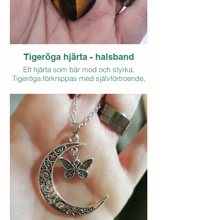
- Hänge i zinklegering (svampar & måne)
- Kedja i rostfritt stål, ca 45 + 5 cm
- Pris: 60 kr (exkl. frakt)
- Antal i lager: 1
Tigeröga hjärta - halsband
Ett hjärta som bär mod och styrka.
Tigeröga förknippas med självförtroende,
fokus och beslutsamhet. Det sägs ge stöd
när du vill stå stadigt i dig själv och våga
ta nästa steg.
Ett smycke för stunder då du vill känna
kraft, riktning och inre trygghet.
- Kedja i rostfritt stål, ca 45 + 5 cm
- Pris: 60 kr (exkl. frakt)
- Antal i lager: 1