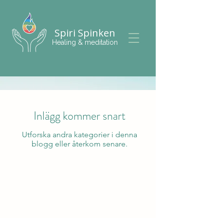
Spiri Spinken
Healing & meditation
Inlägg kommer snart
Utforska andra kategorier i denna
blogg eller återkom senare.
Enskild firma • Innehar F-skattsedel
© 2025 Anneli – Allt för din inre balans och
läkning