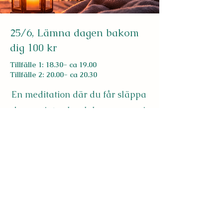
25/6, Lämna dagen bakom
dig 100 kr
Tillfälle 1: 18.30- ca 19.00
Tillfälle 2: 20.00- ca 20.30
En meditation där du får släppa
dagens intryck och komma ner i
varv. Du guidas in i stillhet och
närvaro, där kropp och sinne får
vila. En stund för återhämtning,
där du bara får vara och landa i
det som är.
Via zoom. Länk får du på mail