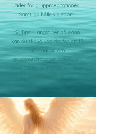
tider för gruppmeditationer.
Samtliga hålls via zoom.
💡 Tips! Längst ner på sidan
kan du skriva upp dig för att få
information om
gruppmeditationer direkt i din
mail. Då får du härliga rabatter
på meditationstillfällen!