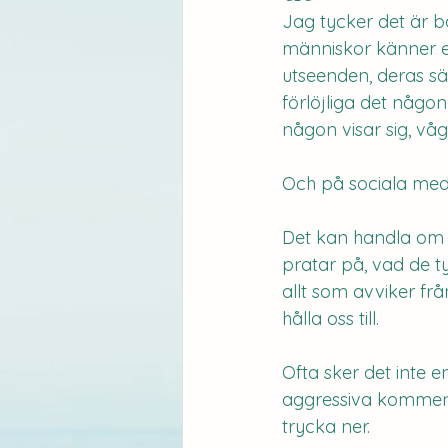
Jag tycker det är bå
människor känner e
utseenden, deras sät
förlöjliga det någ
någon visar sig, våga
Och på sociala med
Det kan handla om k
pratar på, vad de tyc
allt som avviker frå
hålla oss till.
Ofta sker det inte 
aggressiva komment
trycka ner.