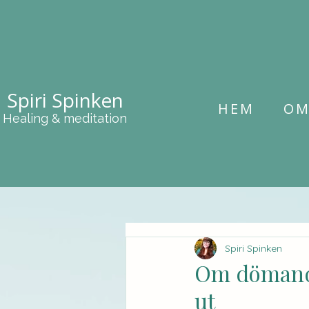
Spiri Spinken
HEM
O
Healing & meditation
Spiri Spinken
Om dömande
ut