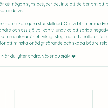
ör att någon syns betyder det inte att de ber om att 
sårande vis.
entaren kan göra stor skillnad. Om vi blir mer medv
dra och oss själva, kan vi undvika att sprida negativ 
 kommenterar är ett viktigt steg mot ett snällare sätt a
ör att minska onödigt sårande och skapa bättre relat
 När du lyfter andra, växer du själv ❤️