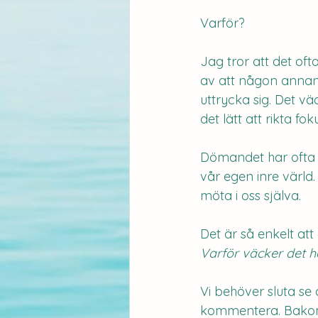
Varför?
Jag tror att det oft
av att någon annan v
uttrycka sig. Det v
det lätt att rikta fok
Dömandet har ofta 
vår egen inre värld.
möta i oss själva.
Det är så enkelt at
Varför väcker det hä
Vi behöver sluta se 
kommentera. Bakom v