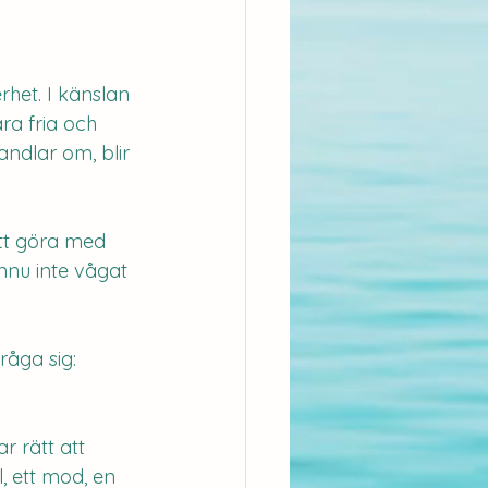
rhet. I känslan 
ra fria och 
ndlar om, blir 
tt göra med 
nnu inte vågat 
åga sig: 
r rätt att 
, ett mod, en 