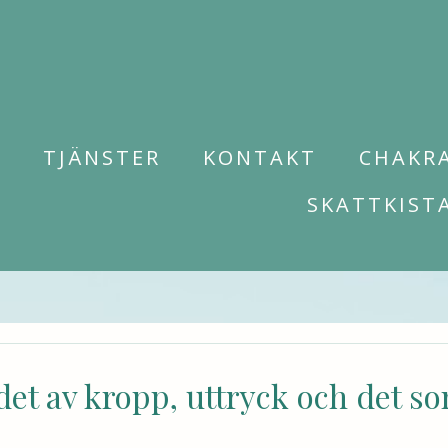
M
TJÄNSTER
KONTAKT
CHAKR
SKATTKIST
t av kropp, uttryck och det so