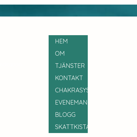
andlig livsstil
allt 
E
HEM
©
OM
editation
TJÄNSTER
KONTAKT
CHAKRASYSTEMET
EVENEMANG
BLOGG
SKATTKISTA