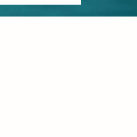
står stilla
nskild firma • Innehar F-skattsedel
 2025 Anneli – Allt för din inre balans och läkning