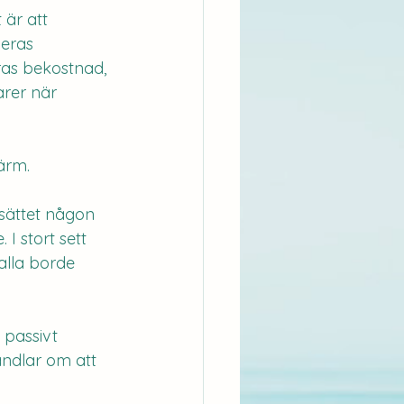
 är att 
eras 
ras bekostnad, 
rer när 
ärm.
sättet någon 
 I stort sett 
alla borde 
 passivt 
ndlar om att 