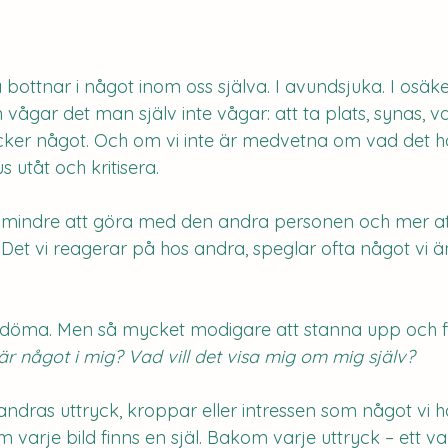
a bottnar i något inom oss själva. I avundsjuka. I osäke
ågar det man själv inte vågar: att ta plats, synas, va
äcker något. Och om vi inte är medvetna om vad det ha
us utåt och kritisera.
mindre att göra med den andra personen och mer a
 Det vi reagerar på hos andra, speglar ofta något vi ä
t döma. Men så mycket modigare att stanna upp och fr
r något i mig? Vad vill det visa mig om mig själv?
andras uttryck, kroppar eller intressen som något vi ha
arje bild finns en själ. Bakom varje uttryck – ett val