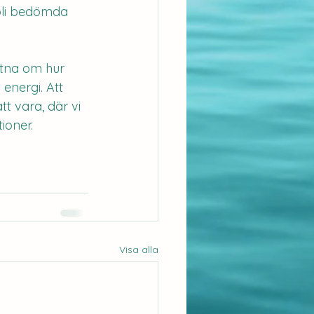
bli bedömda 
etna om hur 
energi. Att 
tt vara, där vi 
ioner.
Visa alla