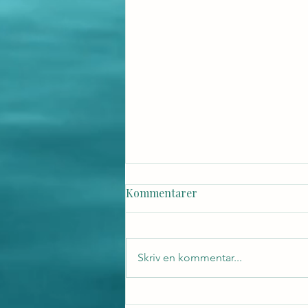
Kommentarer
Skriv en kommentar...
I moder jords omfamning