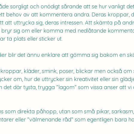
de sorgligt och onödigt sårande att se hur vanligt det
tt behov av att kommentera andra. Deras kroppar, d
t att uttrycka sig, deras intressen. Att skämta på and
on bryr sig om eller komma med nedlåtande kommenta
r ta plats eller sticker ut.
ier blir det ännu enklare att gömma sig bakom en sk
roppar, kläder, smink, poser, blickar men också om 
ker om, hur de uttrycker sin kreativitet eller sin glädje.
n det där tysta, trygga ”lagom” som vissa anser att vi 
ens som direkta påhopp, utan som små pikar, sarkasm,
arer eller ”välmenande råd” som egentligen bara ha