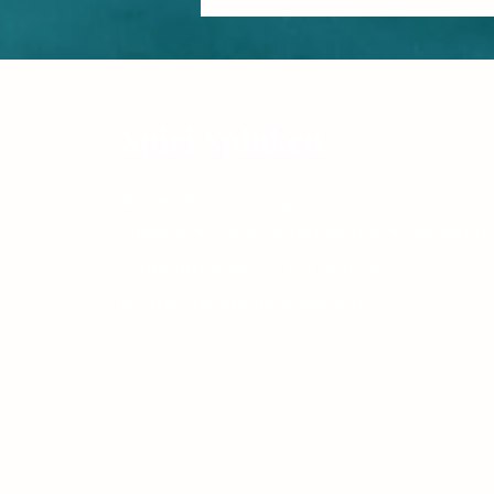
Spiri Spinken
Anneli Eriksson Sjöblom
Healing • Chakrabalansering • Guidad m
Smedjebacken & på distans
📧 spirispinken@gmail.com