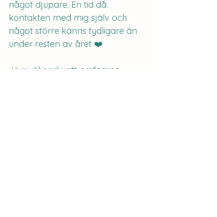
något djupare. En tid då 
kontakten med mig själv och 
något större känns tydligare än 
under resten av året ❤️
 Hur väljer du att omfamna 
oktobers magi? 🍂✨