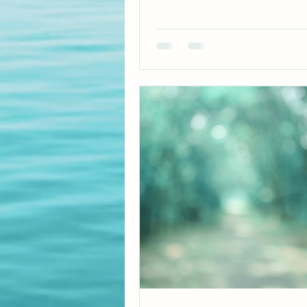
gräsets strån mot huden, känna
jord och barr. Höra vindens oc
viskningar. I dessa ögonblick f
stress och inga krav, bara närva
är i full kontakt med jorden bö
kropp ibland röra sig av