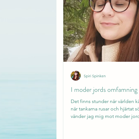
Spiri Spinken
I moder jords omfamning
Det finns stunder när världen k
när tankarna rusar och hjärtat s
vänder jag mig mot moder jor
levande kraft. Sedan vi flyttade t
i skogen har jag älskat att sitta
gräsmattan, blunda och bara v