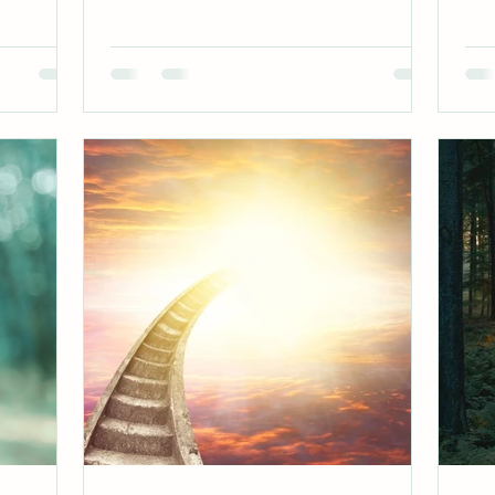
 doften av
h trädens
inns ingen
ro. När jag
rjar min