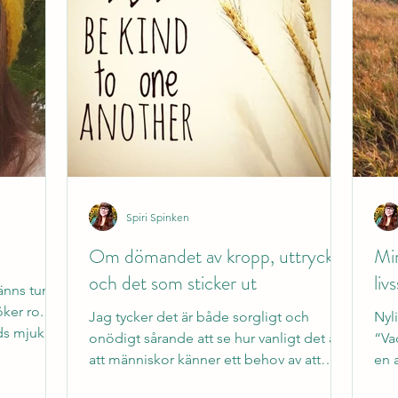
Spiri Spinken
Om dömandet av kropp, uttryck
Min
och det som sticker ut
livs
änns tung,
öker ro. Då
Jag tycker det är både sorgligt och
Nyl
ds mjuka,
onödigt sårande att se hur vanligt det är
“Va
ill vårt hus
att människor känner ett behov av att
en a
 på
kommentera andra....
fund
ara. Känna