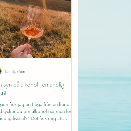
Spiri Spinken
 syn på alkohol i en andlig
stil
igen fick jag en fråga från en kund:
d tycker du om alkohol när man lever
ndlig livsstil?” Det fick mig att
era. För mig är...