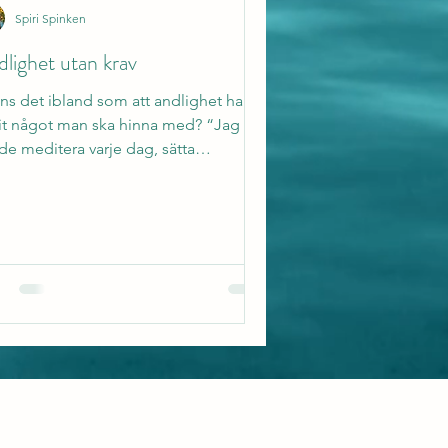
Spiri Spinken
lighet utan krav
ns det ibland som att andlighet har
vit något man ska hinna med? “Jag
de meditera varje dag, sätta
entioner vid nymåne, dra...