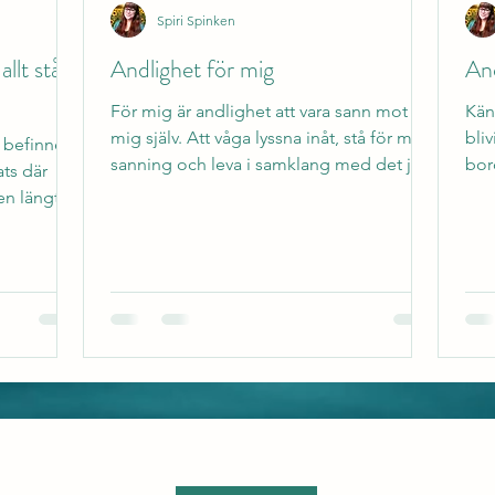
Spiri Spinken
llt står
Andlighet för mig
And
För mig är andlighet att vara sann mot
Kän
mig själv. Att våga lyssna inåt, stå för min
bli
 befinner
sanning och leva i samklang med det jag
bor
ats där
känner är...
int
 en längtan